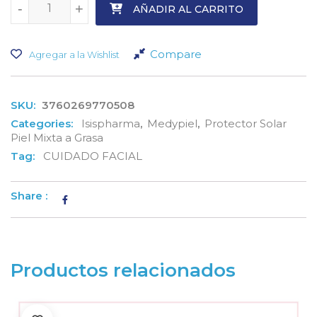
-
-
+
+
AÑADIR AL CARRITO
Compare
Agregar a la Wishlist
SKU:
3760269770508
Categories:
Isispharma
,
Medypiel
,
Protector Solar
Piel Mixta a Grasa
Tag:
CUIDADO FACIAL
Share :
Productos relacionados