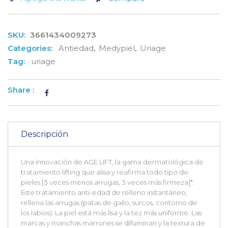
SKU:
3661434009273
Categories:
Antiedad
,
Medypiel
,
Uriage
Tag:
uriage
Share :
Descripción
Una innovación de AGE LIFT, la gama dermatológica de
tratamiento lifting que alisa y reafirma todo tipo de
pieles [3 veces menos arrugas, 3 veces más firmeza]*.
Este tratamiento anti-edad de relleno instantáneo,
rellena las arrugas (patas de gallo, surcos, contorno de
los labios). La piel está más lisa y la tez más uniforme. Las
marcas y manchas marrones se difuminan y la textura de