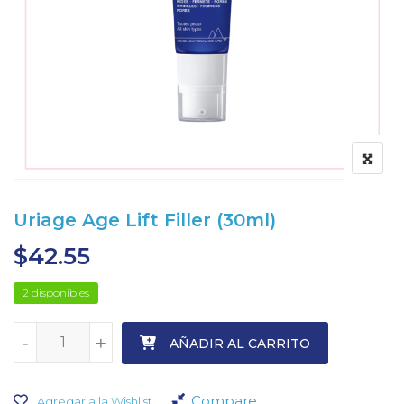
Uriage Age Lift Filler (30ml)
$
42.55
2 disponibles
-
-
+
+
AÑADIR AL CARRITO
Compare
Agregar a la Wishlist