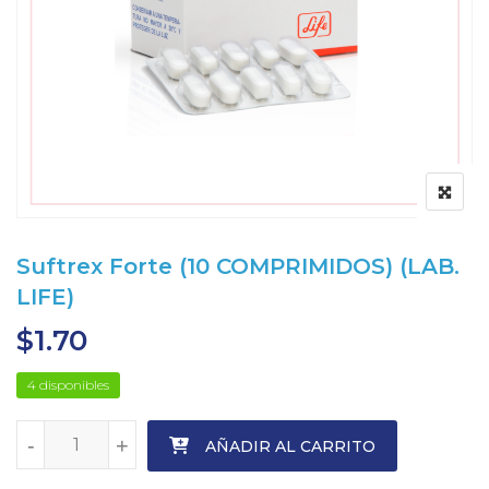
Suftrex Forte (10 COMPRIMIDOS) (LAB.
LIFE)
$
1.70
4 disponibles
-
-
+
+
AÑADIR AL CARRITO