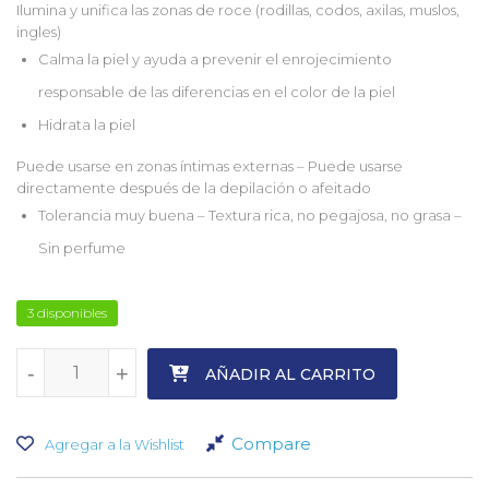
Ilumina y unifica las zonas de roce (rodillas, codos, axilas, muslos,
ingles)
Calma la piel y ayuda a prevenir el enrojecimiento
responsable de las diferencias en el color de la piel
Hidrata la piel
Puede usarse en zonas íntimas externas – Puede usarse
directamente después de la depilación o afeitado
Tolerancia muy buena – Textura rica, no pegajosa, no grasa –
Sin perfume
3 disponibles
-
-
+
+
AÑADIR AL CARRITO
Compare
Agregar a la Wishlist