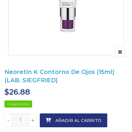
Neoretin K Contorno De Ojos (15ml)
(LAB. SIEGFRIED)
$
26.88
2 disponibles
-
-
+
+
AÑADIR AL CARRITO