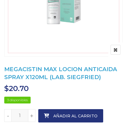
MEGACISTIN MAX LOCION ANTICAIDA
SPRAY X120ML (LAB. SIEGFRIED)
$
20.70
3 disponibles
-
-
+
+
AÑADIR AL CARRITO