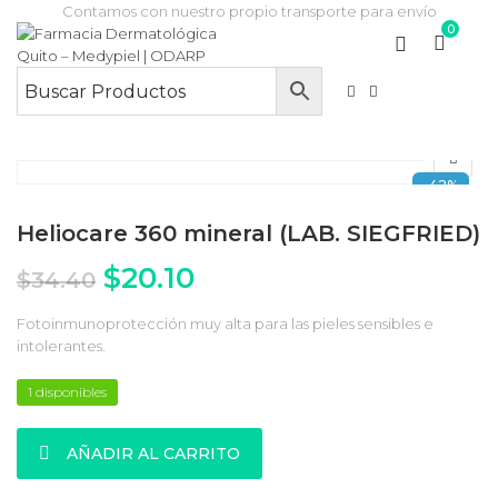
Contamos con nuestro propio transporte para envío
0
-42%
Heliocare 360 mineral (LAB. SIEGFRIED)
El precio original era: $34.4
El precio actual es: $
$
20.10
$
34.40
Fotoinmunoprotección muy alta para las pieles sensibles e
intolerantes.
1 disponibles
Heliocare 360 mineral (LAB. SIEGFRIED) cantidad
AÑADIR AL CARRITO