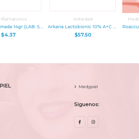
inflamatorios
Antiedad
Medi
R AL CARRITO
AÑADIR AL CARRITO
AÑ
Hirudoid Pomada 14gr (LAB. SANKYO)
Arkana Lactobionic 10% A+C Crema
$
4.37
$
57.50
PIEL
Medypiel
Síguenos: