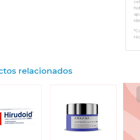
ce
hid
apa
Ide
*Co
Hid
ctos relacionados