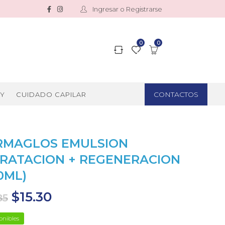
Ingresar o Registrarse
0
0
CONTACTOS
Y
CUIDADO CAPILAR
RMAGLOS EMULSION
DRATACION + REGENERACION
0ML)
$
15.30
85
onibles