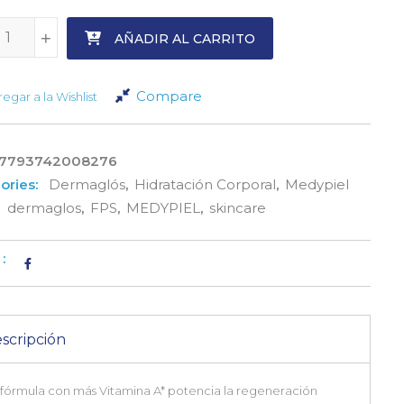
+
+
AÑADIR AL CARRITO
Compare
egar a la Wishlist
7793742008276
ories:
Dermaglós
,
Hidratación Corporal
,
Medypiel
dermaglos
,
FPS
,
MEDYPIEL
,
skincare
:
scripción
fórmula con más Vitamina A* potencia la regeneración