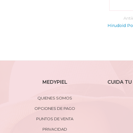
Medicamentos Pediátricos
Anti
AÑADIR AL CARRITO
AÑADI
Tegretol Suspension 2% (100ml) (LAB. NOVARTIS)
$
3.90
MEDYPIEL
CUIDA TU 
QUIENES SOMOS
OPCIONES DE PAGO
PUNTOS DE VENTA
PRIVACIDAD