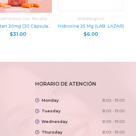
camentos con Receta
Antialérgicos
ADIR AL CARRITO
AÑADIR AL CARRITO
Roaccutan 20mg (30 Cápsulas) (LAB. ROCHE) ISOTRETINOINA
Hidroxina 25 Mg (LAB. LAZAR)
$
31.00
$
6.00
HORARIO DE ATENCIÓN
Monday
8:00 - 19:00
Tuesday
8:00 - 19:00
Wednesday
8:00 - 19:00
Thursday
8:00 - 19:00