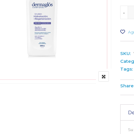
-
-
Agr
SKU:
Categ
Tags:
Share 
De
Su 