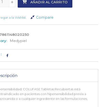
+
+
AÑADIR AL CARRITO
Compare
egar a la Wishlist
7861148020250
ory:
Medypiel
:
scripción
ersensibilidad: COLUFASE Tabletas Recubiertas está
traindicado en pacientes con hipersensibilidad previa a
azoxanida o a cualquier ingrediente en las formulaciones.