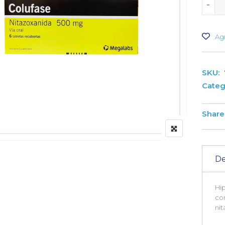
-
-
Agr
SKU:
Categ
Share 
De
Hip
con
nit