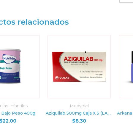
ctos relacionados
las Infantiles
Medypiel
R AL CARRITO
AÑADIR AL CARRITO
AÑ
 Bajo Peso 400g
Aziquilab 500mg Caja X 5 (LAB. QUILAB)
$
22.00
$
8.30