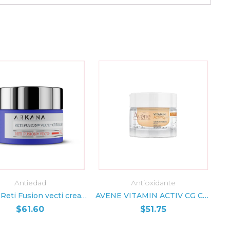
Antiedad
Antioxidante
ADIR AL CARRITO
AÑADIR AL CARRITO
Arkana Reti Fusion vecti cream spf 15
AVENE VITAMIN ACTIV CG CREMA INTENSIVA (50ML)
$
61.60
$
51.75