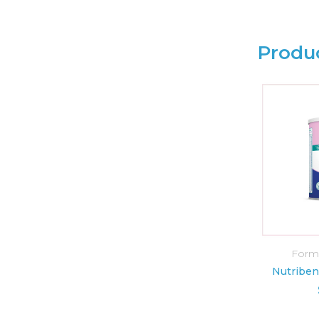
Produ
Isispharma
Formu
AÑADIR AL CARRITO
AÑADI
Isispharma Ruboril Expert 50+ 40ml (Con color)
Nutriben
$
31.36