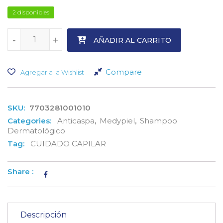
2 disponibles
-
-
+
+
AÑADIR AL CARRITO
Compare
Agregar a la Wishlist
SKU:
7703281001010
Categories:
Anticaspa
,
Medypiel
,
Shampoo
Dermatológico
Tag:
CUIDADO CAPILAR
Share :
Descripción