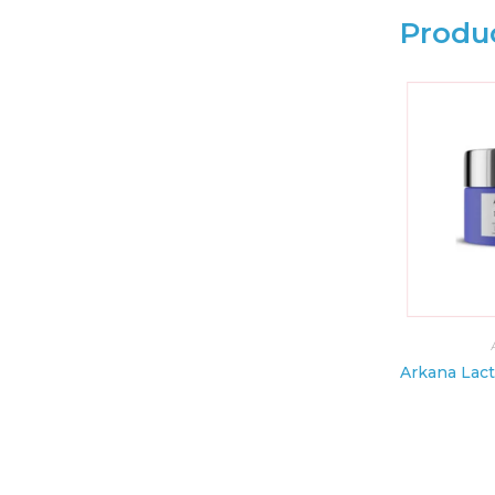
Produ
Vitaminas & Suplementos
AÑADI
Infantiles
Alta Zinc Gotas Orales 5mg/Ml (LAB. SAVAL)
$
8.74