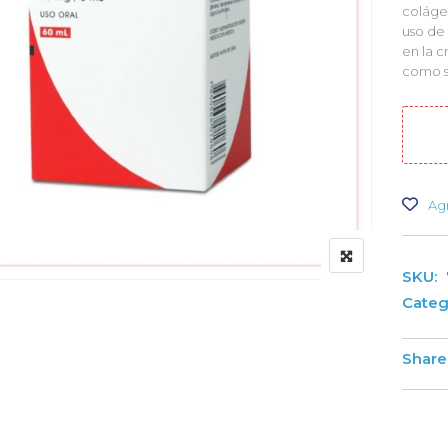
colágen
uso de 
en la 
como s
Agr
SKU:
Categ
Share 