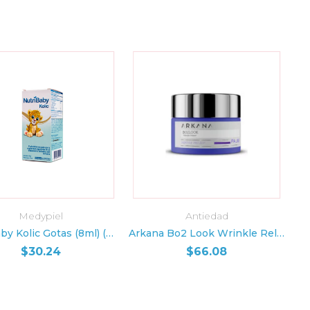
Medypiel
Antiedad
ADIR AL CARRITO
AÑADIR AL CARRITO
Nutribaby Kolic Gotas (8ml) (LAB. SIEGFRIED)
Arkana Bo2 Look Wrinkle Relaxer (50ml)
$
30.24
$
66.08