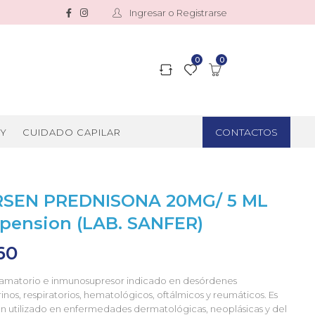
Ingresar o Registrarse
0
0
CONTACTOS
Y
CUIDADO CAPILAR
SEN PREDNISONA 20MG/ 5 ML
pension (LAB. SANFER)
60
flamatorio e inmunosupresor indicado en desórdenes
nos, respiratorios, hematológicos, oftálmicos y reumáticos. Es
n utilizado en enfermedades dermatológicas, neoplásicas y del