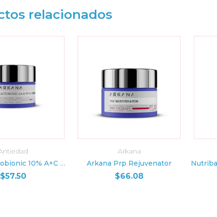
ctos relacionados
Antiedad
Arkana
R AL CARRITO
AÑADIR AL CARRITO
AÑ
Arkana Lactobionic 10% A+C Crema
Arkana Prp Rejuvenator
$
57.50
$
66.08