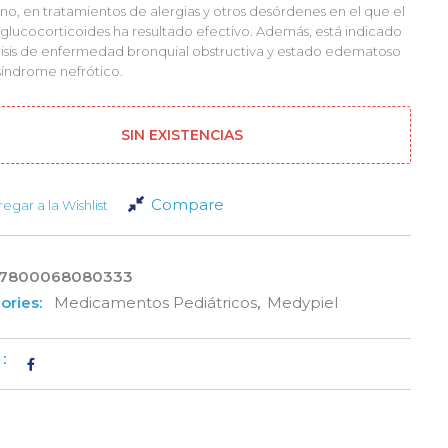
o, en tratamientos de alergias y otros desórdenes en el que el
glucocorticoides ha resultado efectivo. Además, está indicado
crisis de enfermedad bronquial obstructiva y estado edematoso
índrome nefrótico.
SIN EXISTENCIAS
Compare
egar a la Wishlist
7800068080333
ories:
Medicamentos Pediátricos
,
Medypiel
: