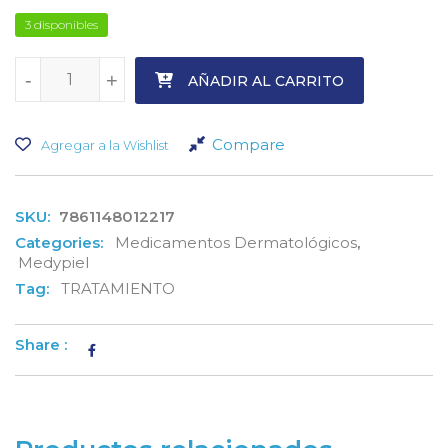
3 disponibles
-
-
+
+
AÑADIR AL CARRITO
Compare
Agregar a la Wishlist
SKU:
7861148012217
Categories:
Medicamentos Dermatológicos
,
Medypiel
Tag:
TRATAMIENTO
Share :